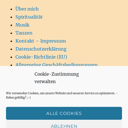
Über mich
Spiritualität
Musik
Tanzen
Kontakt – Impressum
Datenschutzerklärung
Cookie-Richtlinie (EU)
Allgemeine Geschäftsbediungungen
Cookie-Zustimmung
verwalten
Wir verwenden Cookies, um unsere Website und unseren Service zu optimieren. -
SU
Suchen
Kekse gefällig? ;-)
nach:
ALLE COOKIES
Andreas Dieges – Hypnose – Gesundheitsberatung –
ABLEHNEN