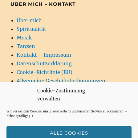
ÜBER MICH – KONTAKT
Über mich
Spiritualität
Musik
Tanzen
Kontakt – Impressum
Datenschutzerklärung
Cookie-Richtlinie (EU)
Allgemeine Geschäftsbediungungen
Cookie-Zustimmung
verwalten
Wir verwenden Cookies, um unsere Website und unseren Service zu optimieren. -
SU
Suchen
Kekse gefällig? ;-)
nach:
ALLE COOKIES