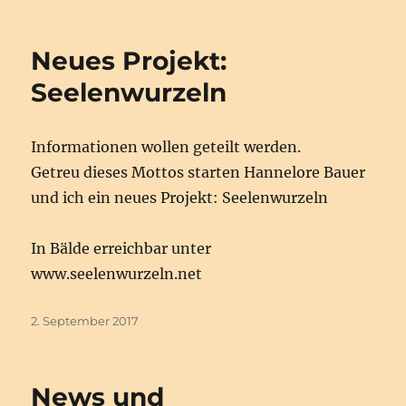
am
Neues Projekt:
Seelenwurzeln
Informationen wollen geteilt werden.
Getreu dieses Mottos starten Hannelore Bauer
und ich ein neues Projekt: Seelenwurzeln
In Bälde erreichbar unter
www.seelenwurzeln.net
Veröffentlicht
2. September 2017
am
News und