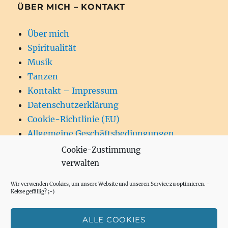
ÜBER MICH – KONTAKT
Über mich
Spiritualität
Musik
Tanzen
Kontakt – Impressum
Datenschutzerklärung
Cookie-Richtlinie (EU)
Allgemeine Geschäftsbediungungen
Cookie-Zustimmung
verwalten
Wir verwenden Cookies, um unsere Website und unseren Service zu optimieren. -
SU
Suchen
Kekse gefällig? ;-)
nach:
ALLE COOKIES