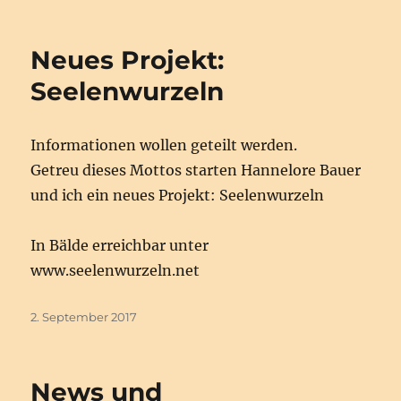
am
Neues Projekt:
Seelenwurzeln
Informationen wollen geteilt werden.
Getreu dieses Mottos starten Hannelore Bauer
und ich ein neues Projekt: Seelenwurzeln
In Bälde erreichbar unter
www.seelenwurzeln.net
Veröffentlicht
2. September 2017
am
News und